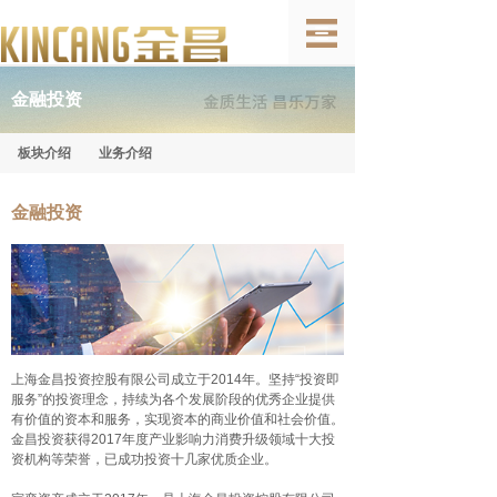
金融投资
板块介绍
业务介绍
金融投资
上海金昌投资控股有限公司成立于2014年。坚持“投资即
服务”的投资理念，持续为各个发展阶段的优秀企业提供
有价值的资本和服务，实现资本的商业价值和社会价值。
金昌投资获得2017年度产业影响力消费升级领域十大投
资机构等荣誉，已成功投资十几家优质企业。