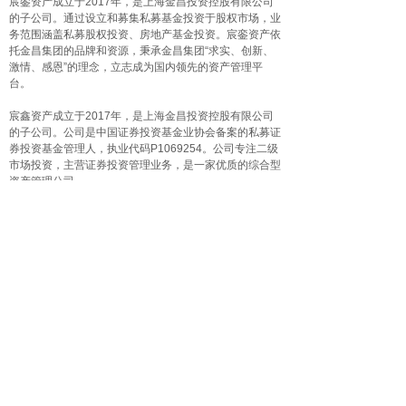
宸銮资产成立于2017年，是上海金昌投资控股有限公司
的子公司。通过设立和募集私募基金投资于股权市场，业
务范围涵盖私募股权投资、房地产基金投资。宸銮资产依
托金昌集团的品牌和资源，秉承金昌集团“求实、创新、
激情、感恩”的理念，立志成为国内领先的资产管理平
台。
宸鑫资产成立于2017年，是上海金昌投资控股有限公司
的子公司。公司是中国证券投资基金业协会备案的私募证
券投资基金管理人，执业代码P1069254。公司专注二级
市场投资，主营证券投资管理业务，是一家优质的综合型
资产管理公司。
Copyright © 1995-2022 浙江金昌房地产集团有限公司 浙
ICP备11046196号
联系我们
技术支持