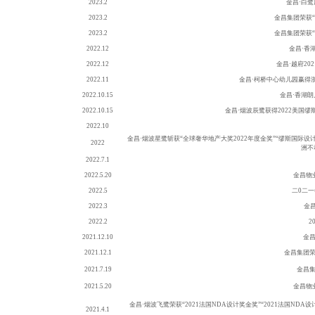
202
3.2
金昌
·
白鹭
202
3.2
金昌
集团荣获
202
3.2
金昌
集团荣获
2022.12
金昌
·香
2022.12
金昌
·越府2
2022.11
金昌
·柯桥中心幼儿园赢得
2022.10.15
金昌
·香湖朗
2022.10.15
金昌
·烟波辰鹭获得2022美国缪
2022.10
金昌
·烟波星鹭斩获“全球奢华地产大奖2022年度金奖”“缪斯国际设计奖
2022
洲不
2022.7.1
2022.5.20
金昌物
2022.5
二
0二
2022.3
金
2022.2
2
2021.12.10
金
2021.12.1
金昌集团
2021.7.19
金昌
2021.5.20
金昌物
金昌
·烟波飞鹭荣获“2021法国NDA设计奖金奖”“2021法国NDA设计奖金奖
2021.4.1