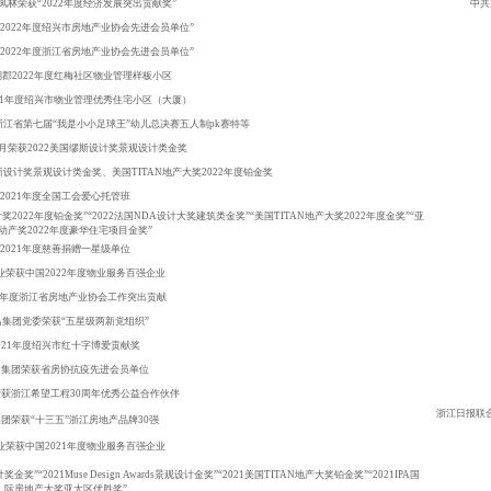
凤林荣获
“2022年度经济发展突出贡献奖”
中共
“2022年度绍兴市房地产业协会先进会员单位”
“2022年度浙江省房地产业协会先进会员单位”
湖郡2022年度红梅社区物业管理样板小区
021年度绍兴市物业管理优秀住宅小区（大厦）
浙江省第七届“我是小小足球王”幼儿总决赛五人制pk赛特等
月荣获2022美国缪斯设计奖景观设计类金奖
斯设计奖景观设计类金奖、美国TITAN地产大奖2022年度铂金奖
2021年度全国工会爱心托管班
2022年度铂金奖”“2022法国NDA设计大奖建筑类金奖”“美国TITAN地产大奖2022年度金奖”“亚
动产奖2022年度豪华住宅项目金奖”
2021年度慈善捐赠一星级单位
业荣获中国
2022年度物业服务百强企业
一年度浙江省房地产业协会工作突出贡献
昌集团党委荣获
“五星级两新党组织”
021年度绍兴市红十字博爱贡献奖
昌集团荣获省房协抗疫先进会员单位
荣获浙江希望工程
30周年优秀公益合作伙伴
浙江日报联
集团荣获
“十三五”浙江房地产品牌30强
业荣获中国
2021年度物业服务百强企业
”“2021Muse Design Awards景观设计金奖”“2021美国TITAN地产大奖铂金奖”“2021IPA国
际房地产大奖亚太区优胜奖”