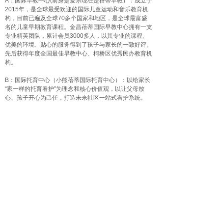
A：国际早教中心(前身是爱乐现在是蓓蒂早教）：成立于
2015年，是全球最受欢迎的国际儿童运动和音乐教育机
构，目前已遍及全球70多个国家和地区，是全球最富盛
名的儿童早期教育课程。金昌蓓蒂国际早教中心拥有一支
专业精英团队，累计会员3000多人，以其专业的课程、
优美的环境、贴心的服务得到了孩子与家长的一致好评。
先后获得年度全国最佳早教中心、柯桥区优秀民办教育机
构。
B：国际托育中心（小熊蓓蒂国际托育中心）：以给家长
“家一样的托育看护”为理念和核心价值观，以让父母放
心、孩子开心为己任，打造未来社区一站式看护系统。
3、艺术教育（金昌昕萌培训学校）：重点打造素质和艺
术教育培训机构，专注3-12岁中国儿童成长规律设置课
程，专业团队执教，给予孩子优秀的平台展示，秉承“用
父亲的心做教育”，让孩子更加自信、勇敢、独立。
4、儿童智能运动成长综合体（蓓蒂熊儿童运动创意中
心）：用全世界最具落地性以及最先进的理念和资源打造
绍兴独一无二的儿童成长基地，体现现代科技的趣味性和
独创性，让孩子不出绍兴即可了解全世界。