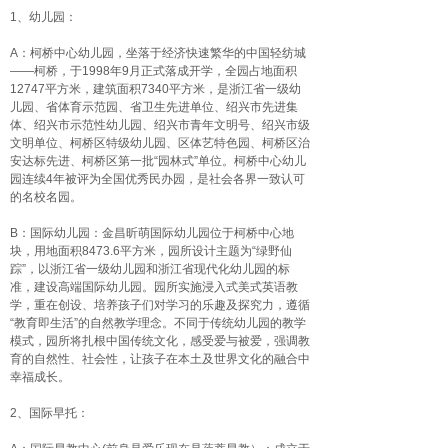
1、幼儿园：
A：柯桥中心幼儿园，坐落于经济快速繁华的中国轻纺城
——柯桥，于1998年9月正式落成开学，全园占地面积
12747平方米，建筑面积7340平方米，是浙江省一级幼
儿园、省体育示范园、省卫生先进单位、绍兴市先进集
体、绍兴市示范性幼儿园、绍兴市青年文明号、绍兴市级
文明单位、柯桥区特级幼儿园、区体艺特色园、柯桥区治
安达标先进、柯桥区第一批“园林式”单位。柯桥中心幼儿
园连续4年被评为全国优秀民办园，是社会各界一致认可
的名校名园。
B：国际幼儿园：金昌昕萌国际幼儿园位于柯桥中心地
块，用地面积8473.6平方米，园所设计主题为“绿野仙
踪”，以浙江省一级幼儿园和浙江省现代化幼儿园的标
准，建设高端国际幼儿园。园所实施浸入式美式英语教
学，重在创设、培养孩子们对学习的乐趣及探究力，遵循
“教育即生活”的自然教学理念。不同于传统幼儿园的教学
模式，园所将扎根中国传统文化，感受爱与被爱，强调教
育的自然性、社会性，让孩子在本土及世界文化的融合中
幸福成长。
2、国际早托：