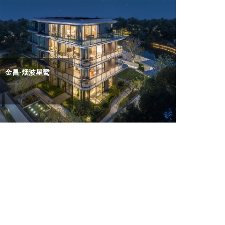
金昌·烟波星鹭
金昌·烟波飞