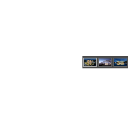
金昌·白鹭之宸